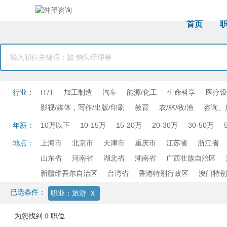
首页
行业：
IT/T
加工制造
汽车
能源/化工
生命科学
医疗设
影视/媒体，写作/出版/印刷
教育
农/林/牧/渔
咨询、
年薪：
10万以下
10-15万
15-20万
20-30万
30-50万
地点：
上海市
北京市
天津市
重庆市
江苏省
浙江省
山东省
河南省
湖北省
湖南省
广西壮族自治区
新疆维吾尔自治区
台湾省
香港特别行政区
澳门特别
已选条件：
x
职业：旅游
为您找到
0
职位