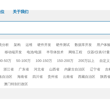
职位
关于我们
统分析
架构
运维
硬件开发
硬件测试
数据库开发
用户体验
移动端开发
电池/电源
半导体技术
网络工程
仪器/仪表/计量
30-50万
50-100万
100-150万
150-200万
200万以上
自定义
浙江省
广东省
河北省
山西省
内蒙古自治区
辽宁省
吉
族自治区
海南省
四川省
贵州省
云南省
西藏自治区
陕西
澳门特别行政区