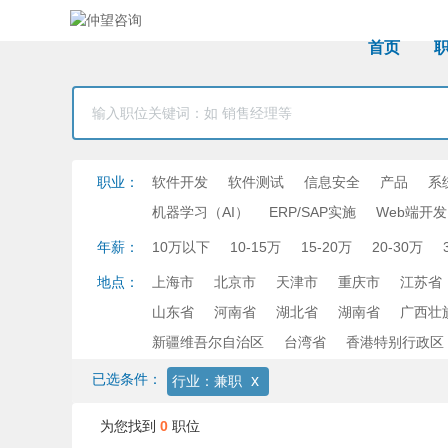
首页
职业：
软件开发
软件测试
信息安全
产品
系
机器学习（AI）
ERP/SAP实施
Web端开发
年薪：
10万以下
10-15万
15-20万
20-30万
地点：
上海市
北京市
天津市
重庆市
江苏省
山东省
河南省
湖北省
湖南省
广西壮
新疆维吾尔自治区
台湾省
香港特别行政区
已选条件：
x
行业：兼职
为您找到
0
职位