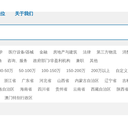
职位
关于我们
学
医疗设备/器械
金融
房地产与建筑
法律
第三方物流
消
渔
咨询、服务
政府部门/非盈利机构
兼职
其他
30-50万
50-100万
100-150万
150-200万
200万以上
自定义
浙江省
广东省
河北省
山西省
内蒙古自治区
辽宁省
吉
族自治区
海南省
四川省
贵州省
云南省
西藏自治区
陕西
澳门特别行政区