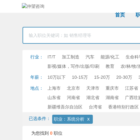
首页
行业：
IT/T
加工制造
汽车
能源/化工
生命科
影视/媒体，写作/出版/印刷
教育
农/林/牧/
年薪：
10万以下
10-15万
15-20万
20-30万
地点：
上海市
北京市
天津市
重庆市
江苏省
山东省
河南省
湖北省
湖南省
广西壮
新疆维吾尔自治区
台湾省
香港特别行政区
已选条件：
x
职业：系统分析
为您找到
0
职位