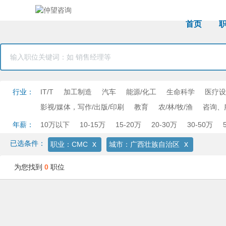
首页
行业：
IT/T
加工制造
汽车
能源/化工
生命科学
医疗设
影视/媒体，写作/出版/印刷
教育
农/林/牧/渔
咨询、
年薪：
10万以下
10-15万
15-20万
20-30万
30-50万
已选条件：
x
x
职业：CMC
城市：广西壮族自治区
为您找到
0
职位