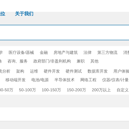
职位
关于我们
学
医疗设备/器械
金融
房地产与建筑
法律
第三方物流
消
渔
咨询、服务
政府部门/非盈利机构
兼职
其他
统分析
架构
运维
硬件开发
硬件测试
数据库开发
用户体验
移动端开发
电池/电源
半导体技术
网络工程
仪器/仪表/计量
30-50万
50-100万
100-150万
150-200万
200万以上
自定义