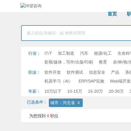
首页
行业：
IT/T
加工制造
汽车
能源/化工
生命科
影视/媒体，写作/出版/印刷
教育
农/林/牧/
职业：
软件开发
软件测试
信息安全
产品
系
机器学习（AI）
ERP/SAP实施
Web端开发
年薪：
10万以下
10-15万
15-20万
20-30万
已选条件：
x
城市：河北省
为您找到
0
职位